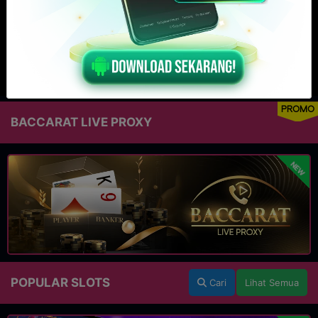
PROMO
BACCARAT LIVE PROXY
NEW
POPULAR SLOTS
Cari
Lihat Semua