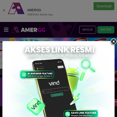
Download
×
AMERGG
AMERGG Mobile App
MASUK
DAFTAR
an Banyak Bonus Sensasional: Telah Hadir minigames terba
Info :
IDNTRADE
E-LOTTERY
IDNRNG
IDNRAFFLE
SPORTBO
SLOT