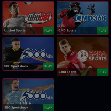
Ubobet Sports
CMD Sports
PLAY
PLAY
SBO Sportsbook
PLAY
Saba Sports
PLAY
SBO Sportsbook
PLAY