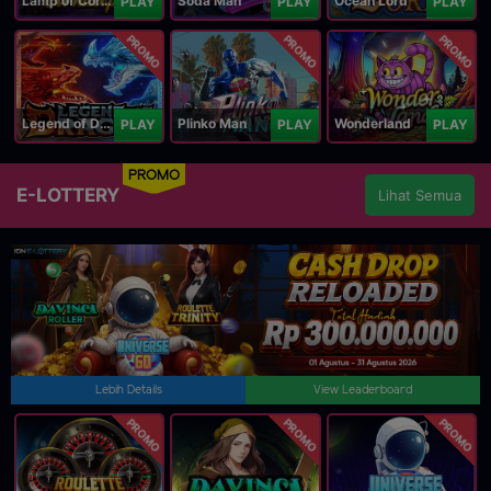
Lamp of Cornucopia
Soda Man
Ocean Lord
PLAY
PLAY
PLAY
PROMO
PROMO
PROMO
Legend of Dragon
Plinko Man
Wonderland
PLAY
PLAY
PLAY
PROMO
E-LOTTERY
Lihat Semua
Lebih Details
View Leaderboard
PROMO
PROMO
PROMO