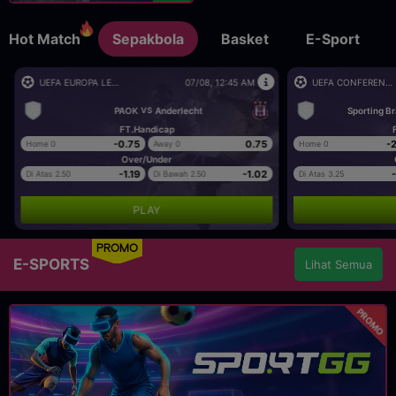
Hot Match
Sepakbola
Basket
E-Sport
UEFA EUROPA LEAGUE QU...
07/08, 12:45 AM
UEFA CONFERENCE LEAGU...
PAOK
VS
Anderlecht
Sporting Br
FT.Handicap
F
-0.75
0.75
-2
Home 0
Away 0
Home 0
Over/Under
O
-1.19
-1.02
-1
Di Atas 2.50
Di Bawah 2.50
Di Atas 3.25
PLAY
PROMO
E-SPORTS
Lihat Semua
PROMO