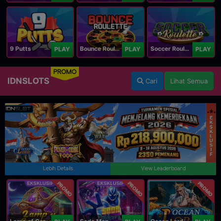
9 Putts
Bounce Roulette
Soccer Roulette
PLAY
PLAY
PLAY
PROMO
IDNSLOTS
Cari
Lihat Semua
Lebih Details
View Leaderboard
PROMO
PROMO
PROMO