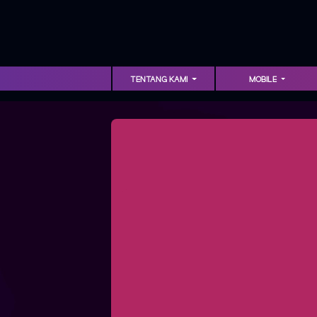
TENTANG KAMI
MOBILE