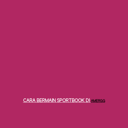
CARA BERMAIN SPORTBOOK DI
AMERGG