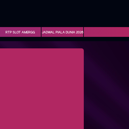
RTP SLOT AMERGG
JADWAL PIALA DUNIA 2026